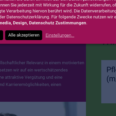
Alle Leistungen im Überblick
önnen Sie jederzeit mit Wirkung für die Zukunft widerrufen, 
gte Verarbeitung hiervon berührt wird. Die Datenverarbeitung
er Datenschutzerklärung. Für folgende Zwecke nutzen wir 
media, Design, Datenschutz Zustimmungen
.
Alle akzeptieren
Einstellungen
...
Wir
llschaftlicher Relevanz in einem motivierten
Pf
setzen wir auf ein wertschätzendes
(m
ne attraktive Vergütung und eine
und Karrieremöglichkeiten, einen
.