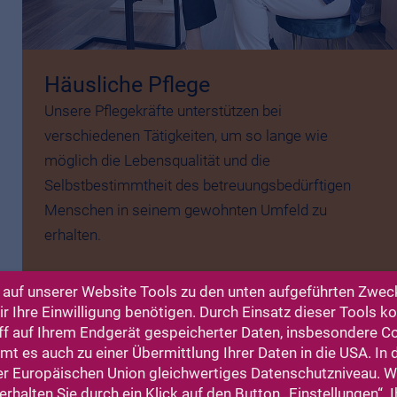
Häusliche Pflege
Unsere Pflegekräfte unterstützen bei
verschiedenen Tätigkeiten, um so lange wie
möglich die Lebensqualität und die
Selbstbestimmtheit des betreuungsbedürftigen
Menschen in seinem gewohnten Umfeld zu
erhalten.
auf unserer Website Tools zu den unten aufgeführten Zweck
 Ihre Einwilligung benötigen. Durch Einsatz dieser Tools 
ff auf Ihrem Endgerät gespeicherter Daten, insbesondere C
t es auch zu einer Übermittlung Ihrer Daten in die USA. In
er Europäischen Union gleichwertiges Datenschutzniveau. 
rhalten Sie durch ein Klick auf den Button „Einstellungen“. I