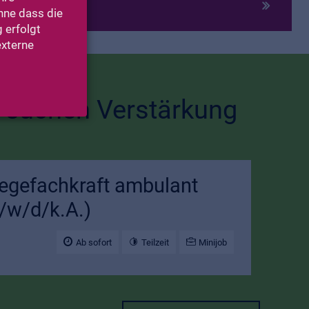
ohne dass die
 erfolgt
externe
 suchen Verstärkung
legefachkraft ambulant
/w/d/k.A.)
Ab sofort
Teilzeit
Minijob